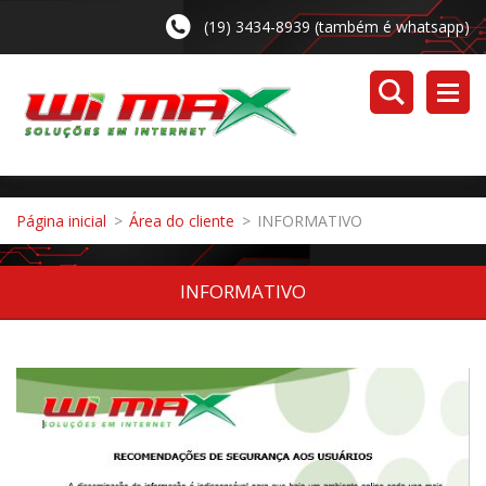
(19) 3434-8939 (também é whatsapp)
Página inicial
>
Área do cliente
>
INFORMATIVO
INFORMATIVO